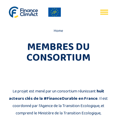
Gestion des cookies
EN
FR
Home
MEMBRES DU
CONSORTIUM
Accueil
Bilan
du
programme
Le projet est mené par un consortium réunissant
huit
acteurs clés de la #FinanceDurable en France
. Il est
coordonné par l’Agence de la Transition Ecologique, et
Publications
comprend le Ministère de la Transition Ecologique,