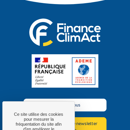
Contactez-nous
Ce site utilise des cookies
pour mesurer la
Inscrivez-vous à notre newsletter
fréquentation du site afin
bimestrielle
d’en améliorer le