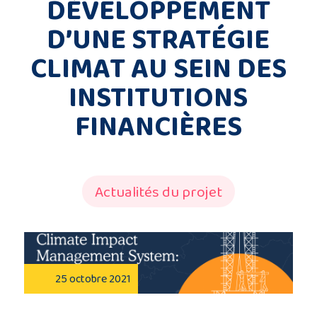
DÉVELOPPEMENT
Description
D’UNE STRATÉGIE
du
CLIMAT AU SEIN DES
projet
INSTITUTIONS
Membres
FINANCIÈRES
du
consortium
Actualités du projet
Contact
25 octobre 2021