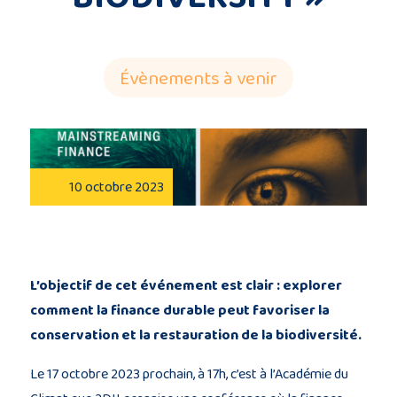
Description
du
Évènements à venir
projet
Membres
du
10 octobre 2023
consortium
L’objectif de cet événement est clair : explorer
comment la finance durable peut favoriser la
Contact
conservation et la restauration de la biodiversité.
Le 17 octobre 2023 prochain, à 17h, c’est à l’Académie du