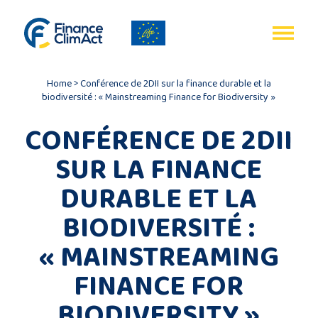
Gestion des cookies
EN
FR
Home
>
Conférence de 2DII sur la finance durable et la
biodiversité : « Mainstreaming Finance for Biodiversity »
CONFÉRENCE DE 2DII
SUR LA FINANCE
Accueil
DURABLE ET LA
Bilan
BIODIVERSITÉ :
du
« MAINSTREAMING
programme
FINANCE FOR
Publications
BIODIVERSITY »