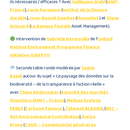
ils nécessaires / efficaces ? Avec
Guillaume Wahl
(
WWF-
France
),
Lucie Pecqueur
(
Institut de la finance
durable
),
Jean-Benoit Gambet
(
Moonshot
) et
Diane
Roissard
(
La Banque Postale
Asset Management).
Intervention de
Gabriela Hermosilla
de l’
United
Nations Environment Programme Finance
Initiative (UNEP FI)
Seconde table ronde modérée par
Samia
Baadj
autour du sujet « Le paysage des données sur la
biodiversité – de la transparence à l’action réelle »
avec
Chloe Abdessater
(
Autorité des marchés
financiers (AMF) – France
),
Melissa Evelyne
PEREZ
(
Carbon4 Finance
),
Clément BLADIER
, (
NEC –
Net Environmental Contribution
),
Enrica
Bruna
(
CGDD – Commissariat général au