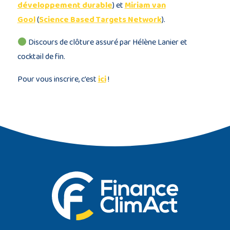
développement durable
) et
Miriam van
Gool
(
Science Based Targets Network
).
Discours de clôture assuré par Hélène Lanier et
cocktail de fin.
Pour vous inscrire, c’est
ici
!