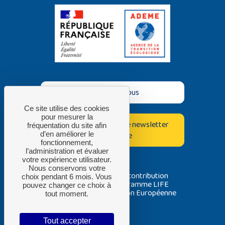
Contactez-nous
Ce site utilise des cookies
pour mesurer la
Inscrivez-vous à notre newsletter
fréquentation du site afin
bimestrielle
d’en améliorer le
fonctionnement,
l’administration et évaluer
votre expérience utilisateur.
Nous conservons votre
Avec la contribution
choix pendant 6 mois. Vous
du programme LIFE
pouvez changer ce choix à
de l’Union Européenne
tout moment.
Tout accepter