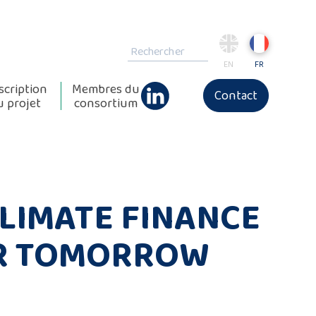
EN
FR
scription
Membres du
Contact
u projet
consortium
CLIMATE FINANCE
OR TOMORROW