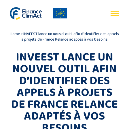
Gestion des cookies
EN
FR
Home
>
INVEEST lance un nouvel outil afin d’identifier des appels
à projets de France Relance adaptés à vos besoins
INVEEST LANCE UN
NOUVEL OUTIL AFIN
Accueil
D’IDENTIFIER DES
Bilan
APPELS À PROJETS
du
DE FRANCE RELANCE
programme
ADAPTÉS À VOS
Publications
BESOINS