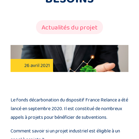
Description
du
Actualités du projet
projet
Membres
du
26 avril 2021
consortium
Le fonds décarbonation du dispositif France Relance a été
lancé en septembre 2020. Il est constitué de nombreux
Contact
appels à projets pour bénéficier de subventions.
Comment savoir si un projet industriel est éligible à un