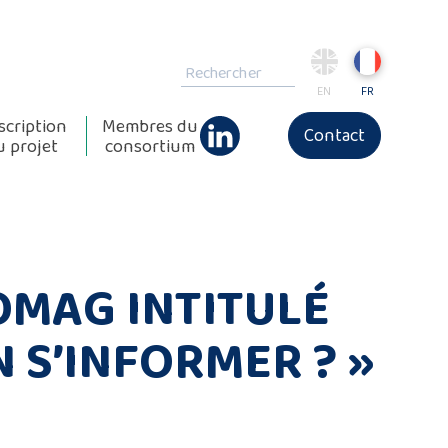
EN
FR
scription
Membres du
Contact
u projet
consortium
SOMAG INTITULÉ
 S’INFORMER ? »