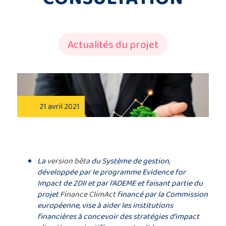
Description
du
Actualités du projet
projet
Membres
du
21 avril 2021
consortium
La
version bêta
du Système de gestion,
développée par le programme Evidence for
Contact
Impact de 2DII et par l’ADEME et faisant partie du
projet
Finance ClimAct
financé par la Commission
européenne, vise à aider les institutions
financières à concevoir des stratégies d’impact