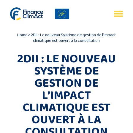
Gestion des cookies
EN
FR
Home
>
2DII : Le nouveau Système de gestion de l’impact
climatique est ouvert à la consultation
2DII : LE NOUVEAU
SYSTÈME DE
Accueil
GESTION DE
Bilan
L’IMPACT
du
CLIMATIQUE EST
programme
OUVERT À LA
Publications
CONSULTATION