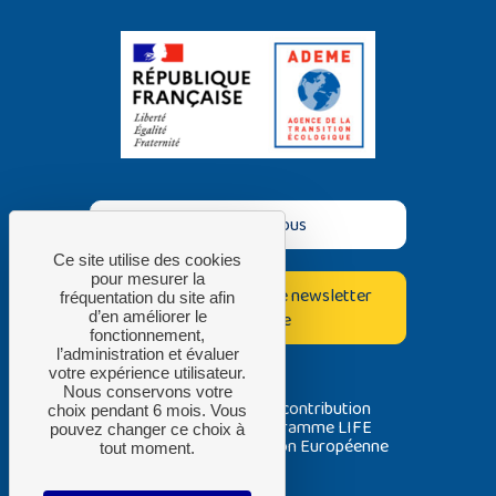
Contactez-nous
Ce site utilise des cookies
pour mesurer la
Inscrivez-vous à notre newsletter
fréquentation du site afin
d’en améliorer le
bimestrielle
fonctionnement,
l’administration et évaluer
votre expérience utilisateur.
Nous conservons votre
Avec la contribution
choix pendant 6 mois. Vous
du programme LIFE
pouvez changer ce choix à
de l’Union Européenne
tout moment.