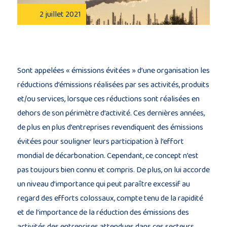
2 juillet 2021
Description
du
projet
Sont appelées « émissions évitées » d’une organisation les
Membres
réductions d’émissions réalisées par ses activités, produits
du
et/ou services, lorsque ces réductions sont réalisées en
consortium
dehors de son périmètre d’activité. Ces dernières années,
de plus en plus d’entreprises revendiquent des émissions
évitées pour souligner leurs participation à l’effort
mondial de décarbonation. Cependant, ce concept n’est
pas toujours bien connu et compris. De plus, on lui accorde
Contact
un niveau d’importance qui peut paraître excessif au
regard des efforts colossaux, compte tenu de la rapidité
et de l’importance de la réduction des émissions des
activités des entreprises attendues dans ces secteurs