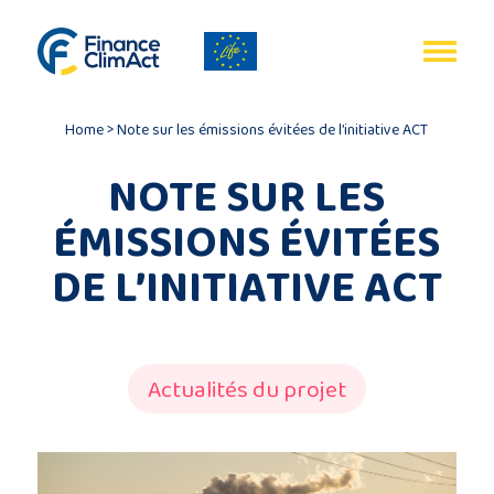
Gestion des cookies
EN
FR
Home
>
Note sur les émissions évitées de l’initiative ACT
NOTE SUR LES
ÉMISSIONS ÉVITÉES
Accueil
DE L’INITIATIVE ACT
Bilan
du
programme
Actualités du projet
Publications