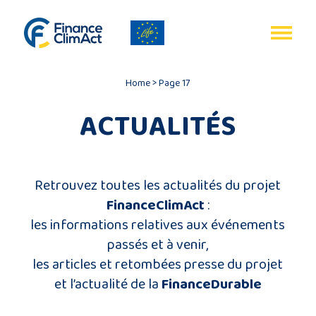
Gestion des cookies
EN
FR
Home
>
Page 17
ACTUALITÉS
Accueil
Retrouvez toutes les actualités du projet
FinanceClimAct
:
Bilan
les informations relatives aux événements
du
passés et à venir,
programme
les articles et retombées presse du projet
et l’actualité de la
FinanceDurable
Publications