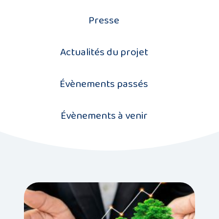
Description
Presse
X
du
projet
Actualités du projet
X
Membres
Évènements passés
X
du
consortium
Évènements à venir
X
Contact