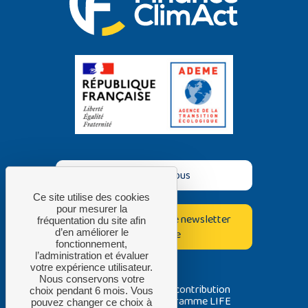
Contactez-nous
Ce site utilise des cookies
pour mesurer la
Inscrivez-vous à notre newsletter
fréquentation du site afin
d’en améliorer le
bimestrielle
fonctionnement,
l’administration et évaluer
votre expérience utilisateur.
Nous conservons votre
Avec la contribution
choix pendant 6 mois. Vous
du programme LIFE
pouvez changer ce choix à