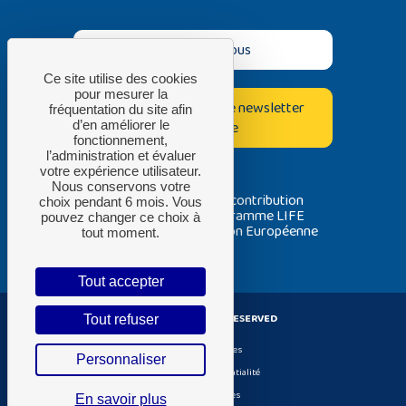
Contactez-nous
Ce site utilise des cookies
pour mesurer la
Inscrivez-vous à notre newsletter
fréquentation du site afin
bimestrielle
d’en améliorer le
fonctionnement,
l’administration et évaluer
votre expérience utilisateur.
Nous conservons votre
Avec la contribution
choix pendant 6 mois. Vous
du programme LIFE
pouvez changer ce choix à
de l’Union Européenne
tout moment.
Tout accepter
ADEME ® ALL RIGHT RESERVED
Tout refuser
Gestion de cookies
Personnaliser
Politique de confidentialité
Mentions Légales
En savoir plus