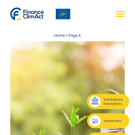
Gestion des cookies
EN
FR
Home
>
Page 4
Accueil
Bilan
du
Institutions
programme
financières
Industriels
Publications