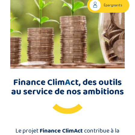
Épargnants
Description
du
projet
Membres
du
consortium
Finance Clim
A
ct, des outils
au service de nos ambitions
Contact
Le projet
Finance ClimAct
contribue à la