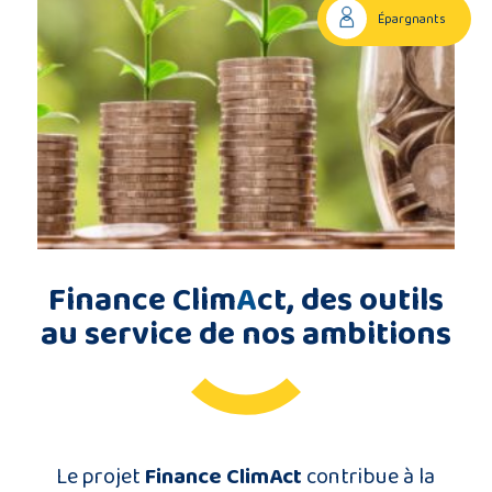
Épargnants
Description
du
projet
Membres
du
consortium
Finance Clim
A
ct, des outils
au service de nos ambitions
Contact
Le projet
Finance ClimAct
contribue à la