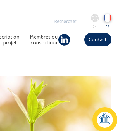
EN
FR
scription
Membres du
Contact
u projet
consortium