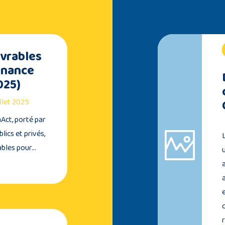
ivrables
Finance
025)
illet 2025
Act, porté par
lics et privés,
ables pour…