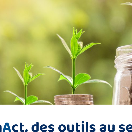
m
A
ct, des outils au s