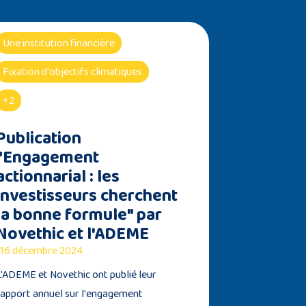
Une institution financière
Fixation d'objectifs climatiques
+2
Publication
"Engagement
actionnarial : les
investisseurs cherchent
la bonne formule" par
Novethic et l'ADEME
16 décembre 2024
L'ADEME et Novethic ont publié leur
rapport annuel sur l'engagement