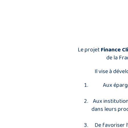
Le projet
Finance C
de la Fr
Il vise à dév
Aux épargn
Aux institutio
dans leurs proc
De favoriser 