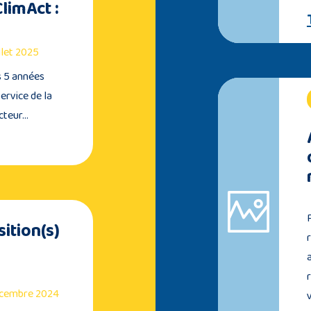
limAct :
illet 2025
es 5 années
ervice de la
ecteur…
ition(s)
décembre 2024
v