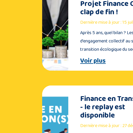
Projet Finance C
clap de fin !
Dernière mise à jour : 15 ju
Après 5 ans, quel bilan ? L
d’engagement collectif au s
transition écologique du s
Voir plus
Finance en Trans
- le replay est
disponible
Dernière mise à jour : 27 