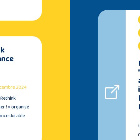
nk
ance
décembre 2024
 Rethink
er ! » organisé
nance durable