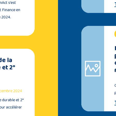
mAct s’est
t Finance en
e 2024.
de la
 et 2°
décembre 2024
e durable et 2°
our accélérer