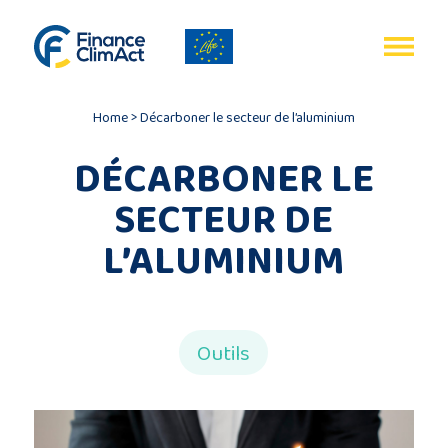
Gestion des cookies
EN
FR
Home
>
Décarboner le secteur de l’aluminium
DÉCARBONER LE
SECTEUR DE
Accueil
L’ALUMINIUM
Bilan
du
programme
Outils
Publications