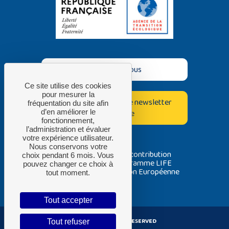
Contactez-nous
Ce site utilise des cookies
pour mesurer la
Inscrivez-vous à notre newsletter
fréquentation du site afin
bimestrielle
d’en améliorer le
fonctionnement,
l’administration et évaluer
votre expérience utilisateur.
Nous conservons votre
Avec la contribution
choix pendant 6 mois. Vous
du programme LIFE
pouvez changer ce choix à
de l’Union Européenne
tout moment.
Tout accepter
ADEME ® ALL RIGHT RESERVED
Tout refuser