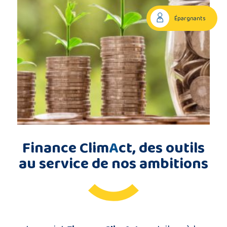
Description
Épargnants
du
projet
Membres
du
consortium
Finance Clim
A
ct, des outils
au service de nos ambitions
Contact