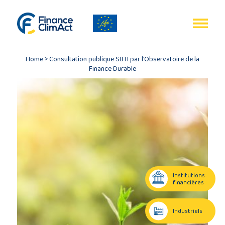
Gestion des cookies
FR
Home
>
Consultation publique SBTI par l’Observatoire de la
Finance Durable
Accueil
Bilan
du
programme
Institutions
financières
Publications
Industriels