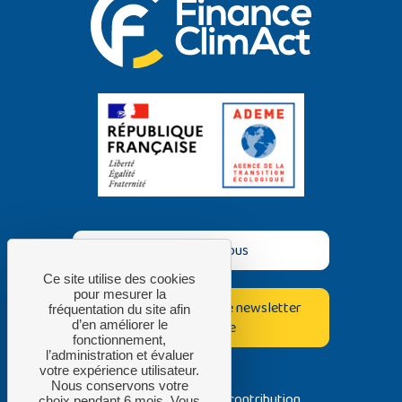
Contactez-nous
Ce site utilise des cookies
pour mesurer la
Inscrivez-vous à notre newsletter
fréquentation du site afin
bimestrielle
d’en améliorer le
fonctionnement,
l’administration et évaluer
votre expérience utilisateur.
Nous conservons votre
Avec la contribution
choix pendant 6 mois. Vous