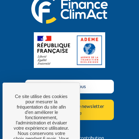
Contactez-nous
Ce site utilise des cookies
pour mesurer la
Inscrivez-vous à notre newsletter
fréquentation du site afin
bimestrielle
d’en améliorer le
fonctionnement,
l’administration et évaluer
votre expérience utilisateur.
Nous conservons votre
Avec la contribution
choix pendant 6 mois. Vous