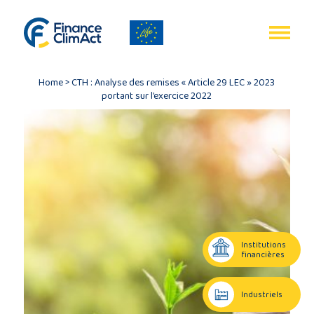
Gestion des cookies
FR
Home
>
CTH : Analyse des remises « Article 29 LEC » 2023
portant sur l’exercice 2022
Accueil
Bilan
du
programme
Institutions
financières
Publications
Industriels