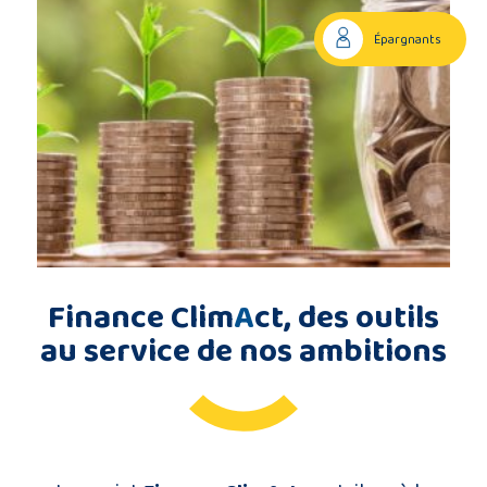
Description
Épargnants
du
projet
Membres
du
consortium
Finance Clim
A
ct, des outils
au service de nos ambitions
Contact