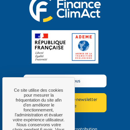
Contactez-nous
Ce site utilise des cookies
pour mesurer la
Inscrivez-vous à notre newsletter
fréquentation du site afin
bimestrielle
d’en améliorer le
fonctionnement,
l’administration et évaluer
votre expérience utilisateur.
Nous conservons votre
Avec la contribution
choix pendant 6 mois. Vous