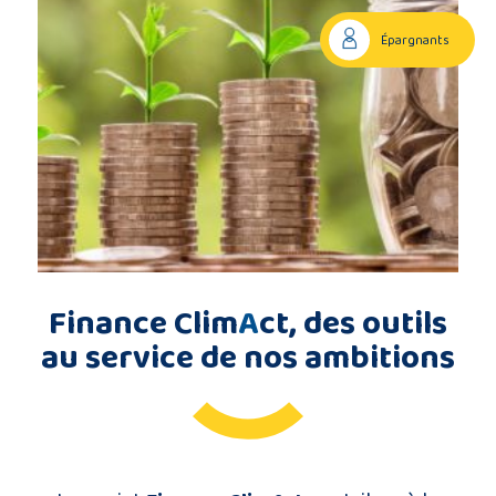
Description
Épargnants
du
projet
Membres
du
consortium
Finance Clim
A
ct, des outils
au service de nos ambitions
Contact