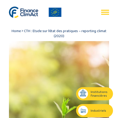
Gestion des cookies
EN
FR
Home
>
CTH : Etude sur l’état des pratiques – reporting climat
(2020)
Accueil
Bilan
du
programme
Institutions
financières
Publications
Industriels