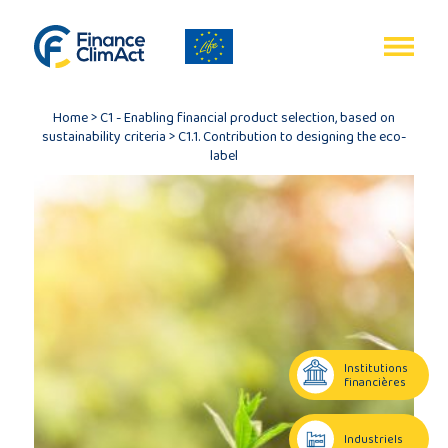
Gestion des cookies
EN
FR
Home
>
C1 - Enabling financial product selection, based on
sustainability criteria
>
C1.1. Contribution to designing the eco-
label
Accueil
Bilan
du
programme
Institutions
financières
Publications
Industriels