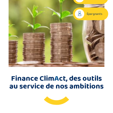
Description
Épargnants
du
projet
Membres
du
consortium
Finance Clim
A
ct, des outils
au service de nos ambitions
Contact