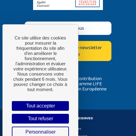
Contactez-nous
Ce site utilise des cookies
pour mesurer la
Inscrivez-vous à notre newsletter
fréquentation du site afin
bimestrielle
d’en améliorer le
fonctionnement,
l’administration et évaluer
votre expérience utilisateur.
Nous conservons votre
Avec la contribution
choix pendant 6 mois. Vous
du programme LIFE
pouvez changer ce choix à
de l’Union Européenne
tout moment.
Tout accepter
ADEME ® ALL RIGHT RESERVED
Tout refuser
Gestion de cookies
Personnaliser
Politique de confidentialité