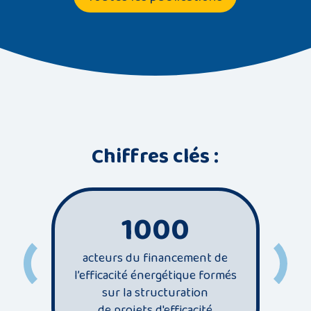
Chiffres clés :
1000
acteurs du financement de
l’efficacité énergétique formés
se
sur la structuration
énergi
de projets d'efficacité
d